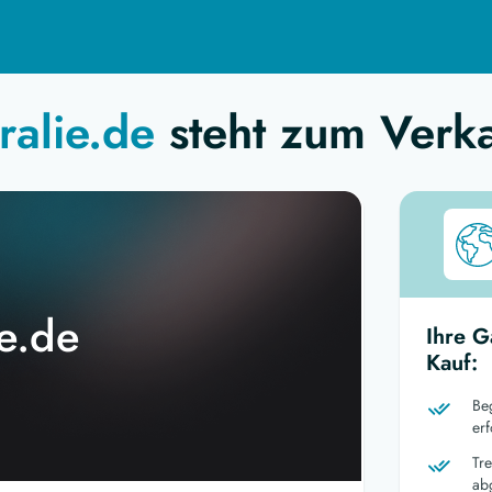
ralie.de
steht zum Verk
ie.de
Ihre G
Kauf:
Be
er
Tr
ab