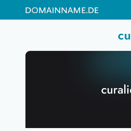
cu
cural